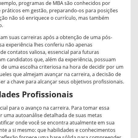
exemplo, programas de MBA são conhecidos por
 práticos em gestão, preparando-os para posições
ação não só enriquece o currículo, mas também
o.
am suas carreiras após a obtenção de uma pós-
a experiência lhes conferiu não apenas
 contatos valiosa, essencial para futuras
am candidatos que, além da experiência, possuam
de uma escolha criteriosa na hora de decidir por um
eles que almejam avançar na carreira, a decisão de
r a chave para alcançar seus objetivos profissionais.
ades Profissionais
ial para o avanço na carreira. Para tomar essa
zar uma autoanálise detalhada de suas metas
entificar onde você se encontra atualmente em sua
unte a si mesmo: que habilidades e conhecimentos
a reflexão fornece uma base sólida para compreender